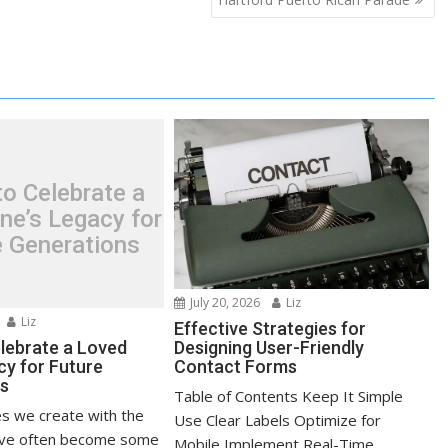
o Celebrate a
ne’s Legacy for
e Generations
July 20, 2026
Liz
Liz
Effective Strategies for
lebrate a Loved
Designing User-Friendly
cy for Future
Contact Forms
ns
Table of Contents Keep It Simple
s we create with the
Use Clear Labels Optimize for
ove often become some
Mobile Implement Real-Time