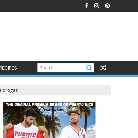
s
RECIPES
de drogas