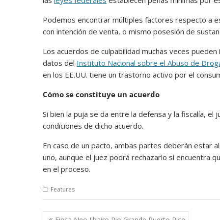
las
leyes federales
establecen penas mínimas por est
Podemos encontrar múltiples factores respecto a es
con intención de venta, o mismo posesión de sustanc
Los acuerdos de culpabilidad muchas veces pueden i
datos del
Instituto Nacional sobre el Abuso de Drog
en los EE.UU. tiene un trastorno activo por el consu
Cómo se constituye un acuerdo
Si bien la puja se da entre la defensa y la fiscalía, el
condiciones de dicho acuerdo.
En caso de un pacto, ambas partes deberán estar al
uno, aunque el juez podrá rechazarlo si encuentra que
en el proceso.
Features
Post
Finca Neo Jibairo Rio Grande Puerto Rico