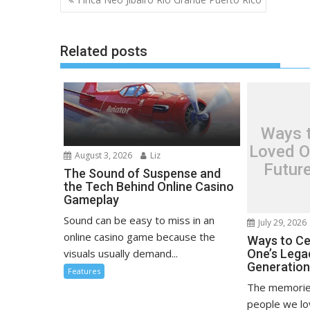
navigation
Related posts
Ways t
Loved O
August 3, 2026
Liz
Futur
The Sound of Suspense and
the Tech Behind Online Casino
Gameplay
Sound can be easy to miss in an
July 29, 2026
online casino game because the
Ways to Ce
visuals usually demand...
One’s Lega
Generatio
Features
The memorie
people we l