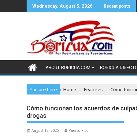
Skip
Wednesday, August 5, 2026
Recent posts
to
content
ABOUT BORICUA.COM
BORICUA DIRECT
You are here
Home
Features
Cómo funcion
Cómo funcionan los acuerdos de culpab
drogas
August 12, 2025
Puerto Rico