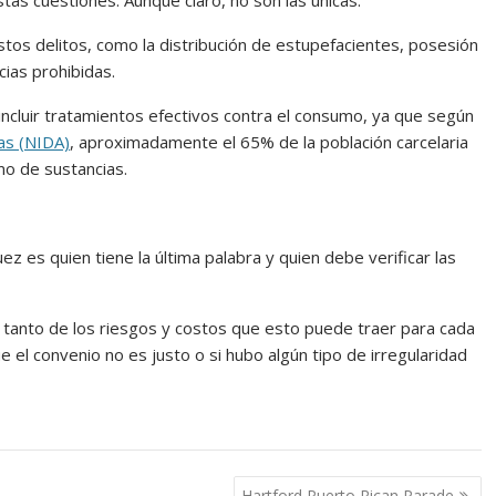
as cuestiones. Aunque claro, no son las únicas.
tos delitos, como la distribución de estupefacientes, posesión
ias prohibidas.
ncluir tratamientos efectivos contra el consumo, ya que según
as (NIDA)
, aproximadamente el 65% de la población carcelaria
mo de sustancias.
 juez es quien tiene la última palabra y quien debe verificar las
 tanto de los riesgos y costos que esto puede traer para cada
 el convenio no es justo o si hubo algún tipo de irregularidad
Hartford Puerto Rican Parade