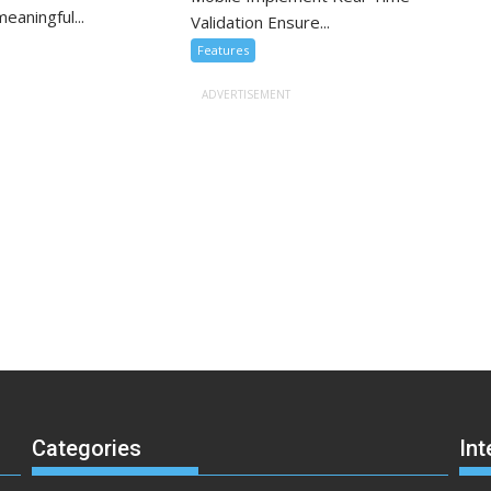
eaningful...
Validation Ensure...
Features
Categories
Int