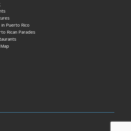
g
nts
tures
 in Puerto Rico
rto Rican Parades
taurants
e Map